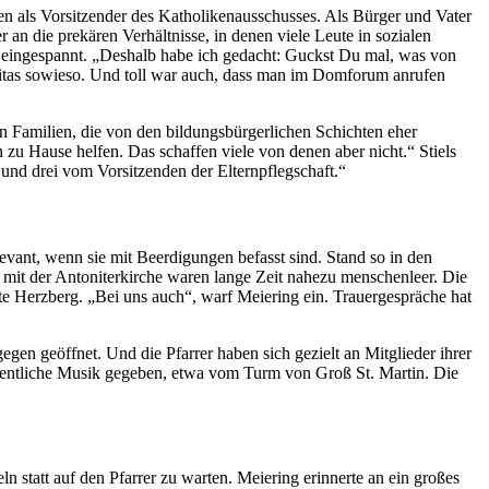
ben als Vorsitzender des Katholikenausschusses. Als Bürger und Vater
 an die prekären Verhältnisse, in denen viele Leute in sozialen
 eingespannt. „Deshalb habe ich gedacht: Guckst Du mal, was von
aritas sowieso. Und toll war auch, dass man im Domforum anrufen
en Familien, die von den bildungsbürgerlichen Schichten eher
zu Hause helfen. Das schaffen viele von denen aber nicht.“ Stiels
und drei vom Vorsitzenden der Elternpflegschaft.“
evant, wenn sie mit Beerdigungen befasst sind. Stand so in den
e mit der Antoniterkirche waren lange Zeit nahezu menschenleer. Die
 Herzberg. „Bei uns auch“, warf Meiering ein. Trauergespräche hat
gen geöffnet. Und die Pfarrer haben sich gezielt an Mitglieder ihrer
entliche Musik gegeben, etwa vom Turm von Groß St. Martin. Die
n statt auf den Pfarrer zu warten. Meiering erinnerte an ein großes