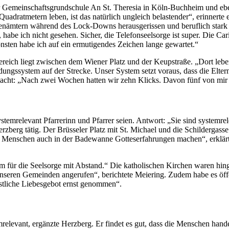
r der Gemeinschaftsgrundschule An St. Theresia in Köln-Buchheim und e
dratmetern leben, ist das natürlich ungleich belastender“, erinnerte er
renämtern während des Lock-Downs herausgerissen und beruflich stark
abe ich nicht gesehen. Sicher, die Telefonseelsorge ist super. Die C
sten habe ich auf ein ermutigendes Zeichen lange gewartet.“
bereich liegt zwischen dem Wiener Platz und der Keupstraße. „Dort leb
ngssystem auf der Strecke. Unser System setzt voraus, dass die Eltern 
emacht: „Nach zwei Wochen hatten wir zehn Klicks. Davon fünf von mir 
temrelevant Pfarrerinn und Pfarrer seien. Antwort: „Sie sind systemrel
erzberg tätig. Der Brüsseler Platz mit St. Michael und die Schildergass
 Menschen auch in der Badewanne Gotteserfahrungen machen“, erklärte
m für die Seelsorge mit Abstand.“ Die katholischen Kirchen waren hinge
nseren Gemeinden angerufen“, berichtete Meiering. Zudem habe es öff
istliche Liebesgebot ernst genommen“.
elevant, ergänzte Herzberg. Er findet es gut, dass die Menschen handel