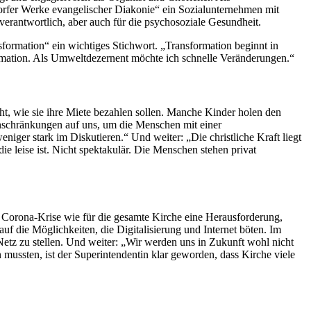
dorfer Werke evangelischer Diakonie“ ein Sozialunternehmen mit
verantwortlich, aber auch für die psychosoziale Gesundheit.
nsformation“ ein wichtiges Stichwort. „Transformation beginnt in
rmation. Als Umweltdezernent möchte ich schnelle Veränderungen.“
ht, wie sie ihre Miete bezahlen sollen. Manche Kinder holen den
Einschränkungen auf uns, um die Menschen mit einer
iger stark im Diskutieren.“ Und weiter: „Die christliche Kraft liegt
e leise ist. Nicht spektakulär. Die Menschen stehen privat
ie Corona-Krise wie für die gesamte Kirche eine Herausforderung,
uf die Möglichkeiten, die Digitalisierung und Internet böten. Im
Netz zu stellen. Und weiter: „Wir werden uns in Zukunft wohl nicht
ussten, ist der Superintendentin klar geworden, dass Kirche viele