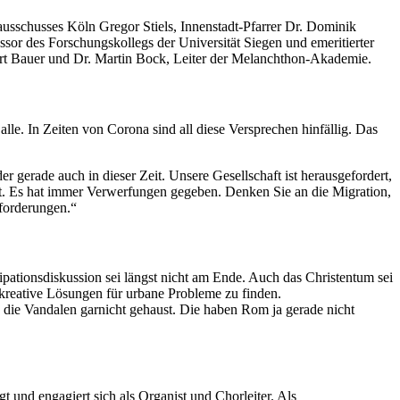
ausschusses Köln Gregor Stiels, Innenstadt-Pfarrer Dr. Dominik
sor des Forschungskollegs der Universität Siegen und emeritierter
ert Bauer und Dr. Martin Bock, Leiter der Melanchthon-Akademie.
 alle. In Zeiten von Corona sind all diese Versprechen hinfällig. Das
 gerade auch in dieser Zeit. Unsere Gesellschaft ist herausgefordert,
icht. Es hat immer Verwerfungen gegeben. Denken Sie an die Migration,
sforderungen.“
zipationsdiskussion sei längst nicht am Ende. Auch das Christentum sei
 kreative Lösungen für urbane Probleme zu finden.
die Vandalen garnicht gehaust. Die haben Rom ja gerade nicht
t und engagiert sich als Organist und Chorleiter. Als