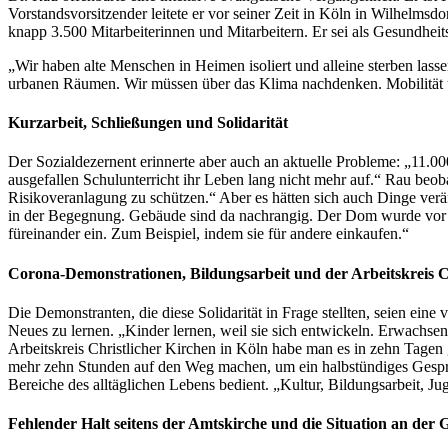
Vorstandsvorsitzender leitete er vor seiner Zeit in Köln in Wilhelm
knapp 3.500 Mitarbeiterinnen und Mitarbeitern. Er sei als Gesundheit
„Wir haben alte Menschen in Heimen isoliert und alleine sterben lasse
urbanen Räumen. Wir müssen über das Klima nachdenken. Mobilität u
Kurzarbeit, Schließungen und Solidarität
Der Sozialdezernent erinnerte aber auch an aktuelle Probleme: „11.0
ausgefallen Schulunterricht ihr Leben lang nicht mehr auf.“ Rau beob
Risikoveranlagung zu schützen.“ Aber es hätten sich auch Dinge verän
in der Begegnung. Gebäude sind da nachrangig. Der Dom wurde vor den 
füreinander ein. Zum Beispiel, indem sie für andere einkaufen.“
Corona-Demonstrationen, Bildungsarbeit und der Arbeitskreis C
Die Demonstranten, die diese Solidarität in Frage stellten, seien ei
Neues zu lernen. „Kinder lernen, weil sie sich entwickeln. Erwachsene
Arbeitskreis Christlicher Kirchen in Köln habe man es in zehn Tagen 
mehr zehn Stunden auf den Weg machen, um ein halbstündiges Gespräc
Bereiche des alltäglichen Lebens bedient. „Kultur, Bildungsarbeit, Jug
Fehlender Halt seitens der Amtskirche und die Situation an der