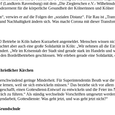
sdorf (Landkreis Ravensburg) mit dem „Die Zieglerschen e.V.- Wilhelms
sdezernent für die körperliche Gesundheit der Kölnerinnen und Kölner 
n“, verwies er auf die Folgen der „sozialen Distanz“. Für Rau ist „Tra
nd Nachhaltigkeit ändern sich. Was macht Corona mit dieser Transfo
00 Betriebe in Köln haben Kurzarbeit angemeldet. Menschen wissen nic
achtet aber auch eine große Solidarität in Köln: „Wir nehmen all die 
dert. „Wir im Krisenstab der Stadt sind gerade stark im Handeln und wen
Bordellbetrieben geschlossen. Wir erleben gerade eine Solidarität, di
hristlicher Kirchen
ne verschwindend geringe Minderheit. Für Superintendentin Beuth war d
 lernen, weil sie sich entwickeln müssen.“ Das beziehe sich vor allem a
geschafft, einen Gottesdienst-Entwurf zu entwickeln und die Feier ins 
h zu führen.“ Als ständig wechselnde Vorschriften umgesetzt werden m
endarbeit, Gottesdienste: Was geht jetzt, und was geht jetzt nicht?“
 Grundschule