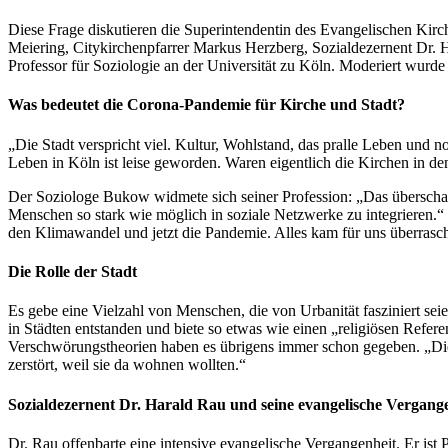
Diese Frage diskutieren die Superintendentin des Evangelischen Kirc
Meiering, Citykirchenpfarrer Markus Herzberg, Sozialdezernent Dr. H
Professor für Soziologie an der Universität zu Köln. Moderiert wur
Was bedeutet die Corona-Pandemie für Kirche und Stadt?
„Die Stadt verspricht viel. Kultur, Wohlstand, das pralle Leben und no
Leben in Köln ist leise geworden. Waren eigentlich die Kirchen in
Der Soziologe Bukow widmete sich seiner Profession: „Das überschauba
Menschen so stark wie möglich in soziale Netzwerke zu integrieren.“ 
den Klimawandel und jetzt die Pandemie. Alles kam für uns überrasch
Die Rolle der Stadt
Es gebe eine Vielzahl von Menschen, die von Urbanität fasziniert seie
in Städten entstanden und biete so etwas wie einen „religiösen Refe
Verschwörungstheorien haben es übrigens immer schon gegeben. „Die
zerstört, weil sie da wohnen wollten.“
Sozialdezernent Dr. Harald Rau und seine evangelische Vergang
Dr. Rau offenbarte eine intensive evangelische Vergangenheit. Er ist 