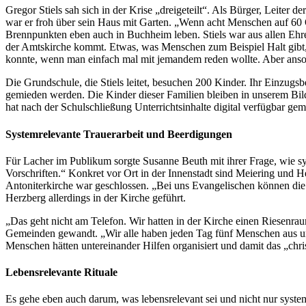
Gregor Stiels sah sich in der Krise „dreigeteilt“. Als Bürger, Leite
war er froh über sein Haus mit Garten. „Wenn acht Menschen auf 60 Qua
Brennpunkten eben auch in Buchheim leben. Stiels war aus allen Eh
der Amtskirche kommt. Etwas, was Menschen zum Beispiel Halt gibt, h
konnte, wenn man einfach mal mit jemandem reden wollte. Aber anson
Die Grundschule, die Stiels leitet, besuchen 200 Kinder. Ihr Einzugs
gemieden werden. Die Kinder dieser Familien bleiben in unserem Bildu
hat nach der Schulschließung Unterrichtsinhalte digital verfügbar g
Systemrelevante Trauerarbeit und Beerdigungen
Für Lacher im Publikum sorgte Susanne Beuth mit ihrer Frage, wie sys
Vorschriften.“ Konkret vor Ort in der Innenstadt sind Meiering und H
Antoniterkirche war geschlossen. „Bei uns Evangelischen können die
Herzberg allerdings in der Kirche geführt.
„Das geht nicht am Telefon. Wir hatten in der Kirche einen Riesenrau
Gemeinden gewandt. „Wir alle haben jeden Tag fünf Menschen aus u
Menschen hätten untereinander Hilfen organisiert und damit das „chr
Lebensrelevante Rituale
Es gehe eben auch darum, was lebensrelevant sei und nicht nur systemr