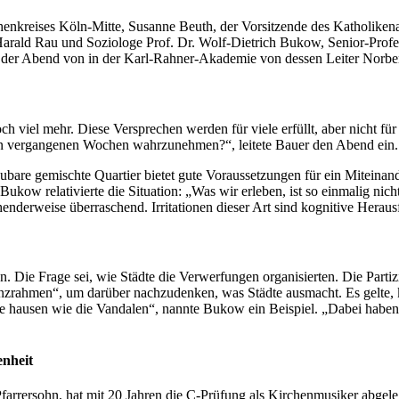
henkreises Köln-Mitte, Susanne Beuth, der Vorsitzende des Katholiken
arald Rau und Soziologe Prof. Dr. Wolf-Dietrich Bukow, Senior-Profes
de der Abend von in der Karl-Rahner-Akademie von dessen Leiter Norb
ch viel mehr. Diese Versprechen werden für viele erfüllt, aber nicht für
 den vergangenen Wochen wahrzunehmen?“, leitete Bauer den Abend ein.
re gemischte Quartier bietet gute Voraussetzungen für ein Miteinander
Bukow relativierte die Situation: „Was wir erleben, ist so einmalig n
enderweise überraschend. Irritationen dieser Art sind kognitive Herau
n. Die Frage sei, wie Städte die Verwerfungen organisierten. Die Parti
renzrahmen“, um darüber nachzudenken, was Städte ausmacht. Es gelte,
 hausen wie die Vandalen“, nannte Bukow ein Beispiel. „Dabei haben 
enheit
Pfarrersohn, hat mit 20 Jahren die C-Prüfung als Kirchenmusiker abgeleg