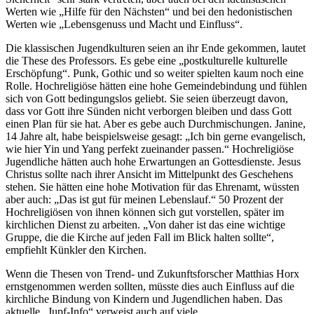
Werten wie „Hilfe für den Nächsten“ und bei den hedonistischen
Werten wie „Lebensgenuss und Macht und Einfluss“.
Die klassischen Jugendkulturen seien an ihr Ende gekommen, lautet
die These des Professors. Es gebe eine „postkulturelle kulturelle
Erschöpfung“. Punk, Gothic und so weiter spielten kaum noch eine
Rolle. Hochreligiöse hätten eine hohe Gemeindebindung und fühlen
sich von Gott bedingungslos geliebt. Sie seien überzeugt davon,
dass vor Gott ihre Sünden nicht verborgen bleiben und dass Gott
einen Plan für sie hat. Aber es gebe auch Durchmischungen. Janine,
14 Jahre alt, habe beispielsweise gesagt: „Ich bin gerne evangelisch,
wie hier Yin und Yang perfekt zueinander passen.“ Hochreligiöse
Jugendliche hätten auch hohe Erwartungen an Gottesdienste. Jesus
Christus sollte nach ihrer Ansicht im Mittelpunkt des Geschehens
stehen. Sie hätten eine hohe Motivation für das Ehrenamt, wüssten
aber auch: „Das ist gut für meinen Lebenslauf.“ 50 Prozent der
Hochreligiösen von ihnen können sich gut vorstellen, später im
kirchlichen Dienst zu arbeiten. „Von daher ist das eine wichtige
Gruppe, die die Kirche auf jeden Fall im Blick halten sollte“,
empfiehlt Künkler den Kirchen.
Wenn die Thesen von Trend- und Zukunftsforscher Matthias Horx
ernstgenommen werden sollten, müsste dies auch Einfluss auf die
kirchliche Bindung von Kindern und Jugendlichen haben. Das
aktuelle „Jupf-Info“ verweist auch auf viele