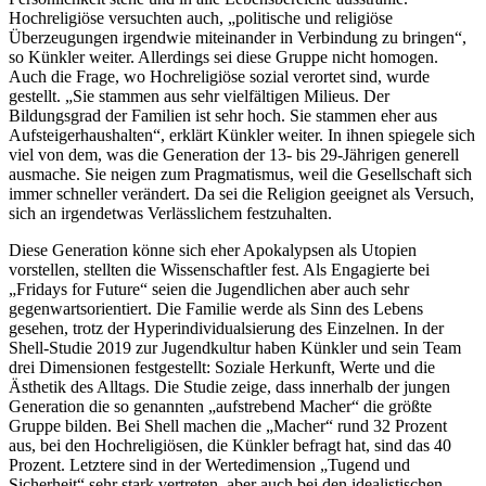
Hochreligiöse versuchten auch, „politische und religiöse
Überzeugungen irgendwie miteinander in Verbindung zu bringen“,
so Künkler weiter. Allerdings sei diese Gruppe nicht homogen.
Auch die Frage, wo Hochreligiöse sozial verortet sind, wurde
gestellt. „Sie stammen aus sehr vielfältigen Milieus. Der
Bildungsgrad der Familien ist sehr hoch. Sie stammen eher aus
Aufsteigerhaushalten“, erklärt Künkler weiter. In ihnen spiegele sich
viel von dem, was die Generation der 13- bis 29-Jährigen generell
ausmache. Sie neigen zum Pragmatismus, weil die Gesellschaft sich
immer schneller verändert. Da sei die Religion geeignet als Versuch,
sich an irgendetwas Verlässlichem festzuhalten.
Diese Generation könne sich eher Apokalypsen als Utopien
vorstellen, stellten die Wissenschaftler fest. Als Engagierte bei
„Fridays for Future“ seien die Jugendlichen aber auch sehr
gegenwartsorientiert. Die Familie werde als Sinn des Lebens
gesehen, trotz der Hyperindividualsierung des Einzelnen. In der
Shell-Studie 2019 zur Jugendkultur haben Künkler und sein Team
drei Dimensionen festgestellt: Soziale Herkunft, Werte und die
Ästhetik des Alltags. Die Studie zeige, dass innerhalb der jungen
Generation die so genannten „aufstrebend Macher“ die größte
Gruppe bilden. Bei Shell machen die „Macher“ rund 32 Prozent
aus, bei den Hochreligiösen, die Künkler befragt hat, sind das 40
Prozent. Letztere sind in der Wertedimension „Tugend und
Sicherheit“ sehr stark vertreten, aber auch bei den idealistischen