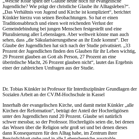
„Welche Rolle spielt der Glaube heute noch für evangelische
Jugendliche? Wie prägt der christliche Glaube ihr Alltagsleben?“.
„Das Verhältnis von Jugend und Kirche ist kompliziert“, berichtet
Künkler hierzu von seinen Beobachtungen. So hat er einen
Traditionsabbruch und einen weit reichenden Verlust der
Gemeindebindung bei jungen Menschen festgestellt und eine
Pluralisierung aller Lebenslagen. Aber weltweit könne man auch
sehen, dass „die Säkularisierungsthese an ihr Ende kommt“. Der
Glaube der Jugendlichen hat sich nach der Studie privatisiert. „33
Prozent der Jugendlichen finden den Glauben für ihr Leben wichtig,
29 Prozent glauben an Gott als Person, 27 Prozent an eine
überirdische Macht, 26 Prozent glauben nicht“, lautet das Ergebnis
einer der zahlreichen Umfragen aus der Studie.
Dr. Tobias Künkler ist Professor für Interdisziplinäre Grundlagen der
Sozialen Arbeit an der CVJM-Hochschule in Kassel
Innerhalb der evangelischen Kirche, und damit meint Künkler „alle
Kirchen der Reformation“, beträgt der Anteil der Hochreligiösen
unter den Jugendlichen rund 20 Prozent. Glaube sei natürlich
schwer messbar, so der Professor. Hochreligiös seien die, bei denen
das Wissen über die Religion sehr groß sei und bei denen dieses
dann Konsequenzen für den Alltag habe, im Zentrum ihrer
Persönlichkeit stehe und in alle Lebensbereiche ausstrahle.