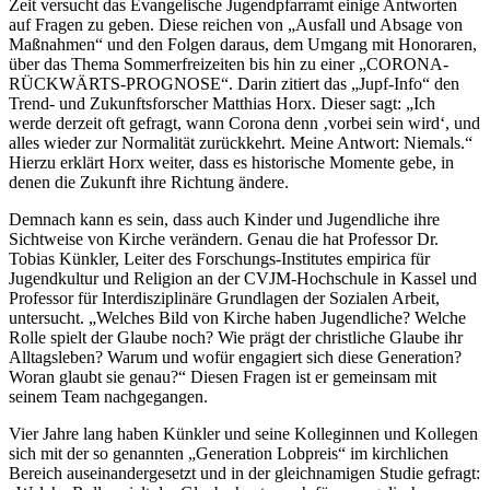
Zeit versucht das Evangelische Jugendpfarramt einige Antworten
auf Fragen zu geben. Diese reichen von „Ausfall und Absage von
Maßnahmen“ und den Folgen daraus, dem Umgang mit Honoraren,
über das Thema Sommerfreizeiten bis hin zu einer „CORONA-
RÜCKWÄRTS-PROGNOSE“. Darin zitiert das „Jupf-Info“ den
Trend- und Zukunftsforscher Matthias Horx. Dieser sagt: „Ich
werde derzeit oft gefragt, wann Corona denn ‚vorbei sein wird‘, und
alles wieder zur Normalität zurückkehrt. Meine Antwort: Niemals.“
Hierzu erklärt Horx weiter, dass es historische Momente gebe, in
denen die Zukunft ihre Richtung ändere.
Demnach kann es sein, dass auch Kinder und Jugendliche ihre
Sichtweise von Kirche verändern. Genau die hat Professor Dr.
Tobias Künkler, Leiter des Forschungs-Institutes empirica für
Jugendkultur und Religion an der CVJM-Hochschule in Kassel und
Professor für Interdisziplinäre Grundlagen der Sozialen Arbeit,
untersucht. „Welches Bild von Kirche haben Jugendliche? Welche
Rolle spielt der Glaube noch? Wie prägt der christliche Glaube ihr
Alltagsleben? Warum und wofür engagiert sich diese Generation?
Woran glaubt sie genau?“ Diesen Fragen ist er gemeinsam mit
seinem Team nachgegangen.
Vier Jahre lang haben Künkler und seine Kolleginnen und Kollegen
sich mit der so genannten „Generation Lobpreis“ im kirchlichen
Bereich auseinandergesetzt und in der gleichnamigen Studie gefragt: