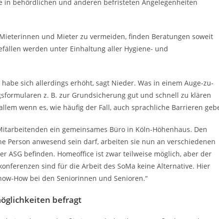
lfe in behördlichen und anderen befristeten Angelegenheiten
 Mieterinnen und Mieter zu vermeiden, finden Beratungen soweit
efällen werden unter Einhaltung aller Hygiene- und
 habe sich allerdings erhöht, sagt Nieder. Was in einem Auge-zu-
formularen z. B. zur Grundsicherung gut und schnell zu klären
allem wenn es, wie häufig der Fall, auch sprachliche Barrieren geb
Mitarbeitenden ein gemeinsames Büro in Köln-Höhenhaus. Den
ine Person anwesend sein darf, arbeiten sie nun an verschiedenen
r ASG befinden. Homeoffice ist zwar teilweise möglich, aber der
onferenzen sind für die Arbeit des SoMa keine Alternative. Hier
 Know-How bei den Seniorinnen und Senioren.“
öglichkeiten befragt