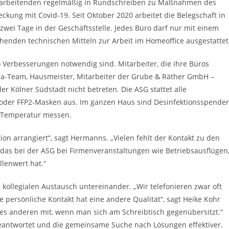
itarbeitenden regelmäßig in Rundschreiben zu Maßnahmen des
ckung mit Covid-19. Seit Oktober 2020 arbeitet die Belegschaft in
ei Tage in der Geschäftsstelle. Jedes Büro darf nur mit einem
chenden technischen Mitteln zur Arbeit im Homeoffice ausgestattet
 Verbesserungen notwendig sind. Mitarbeiter, die ihre Büros
oMa-Team, Hausmeister, Mitarbeiter der Grube & Räther GmbH –
r Kölner Südstadt nicht betreten. Die ASG stattet alle
oder FFP2-Masken aus. Im ganzen Haus sind Desinfektionsspender
e Temperatur messen.
ion arrangiert“, sagt Hermanns. „Vielen fehlt der Kontakt zu den
 das bei der ASG bei Firmenveranstaltungen wie Betriebsausflügen
lenwert hat.“
kollegialen Austausch untereinander. „Wir telefonieren zwar oft
e persönliche Kontakt hat eine andere Qualität“, sagt Heike Kohr
 anderen mit, wenn man sich am Schreibtisch gegenübersitzt.“
beantwortet und die gemeinsame Suche nach Lösungen effektiver.