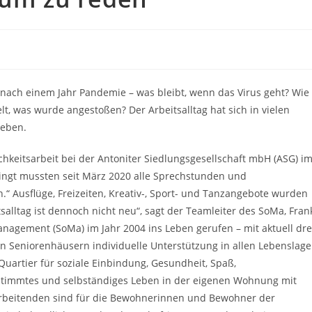
ach einem Jahr Pandemie – was bleibt, wenn das Virus geht? Wie
lt, was wurde angestoßen? Der Arbeitsalltag hat sich in vielen
ieben.
hkeitsarbeit bei der Antoniter Siedlungsgesellschaft mbH (ASG) i
ingt mussten seit März 2020 alle Sprechstunden und
“ Ausflüge, Freizeiten, Kreativ-, Sport- und Tanzangebote wurden
alltag ist dennoch nicht neu“, sagt der Teamleiter des SoMa, Fran
agement (SoMa) im Jahr 2004 ins Leben gerufen – mit aktuell dre
n Seniorenhäusern individuelle Unterstützung in allen Lebenslag
 Quartier für soziale Einbindung, Gesundheit, Spaß,
estimmtes und selbständiges Leben in der eigenen Wohnung mit
arbeitenden sind für die Bewohnerinnen und Bewohner der