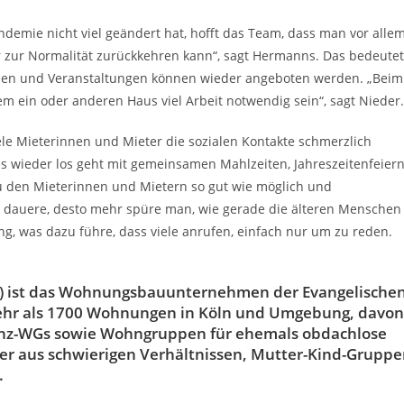
ndemie nicht viel geändert hat, hofft das Team, dass man vor allem
r zur Normalität zurückkehren kann“, sagt Hermanns. Das bedeutet
nden und Veranstaltungen können wieder angeboten werden. „Beim
em ein oder anderen Haus viel Arbeit notwendig sein“, sagt Nieder.
iele Mieterinnen und Mieter die sozialen Kontakte schmerzlich
s wieder los geht mit gemeinsamen Mahlzeiten, Jahreszeitenfeiern
zu den Mieterinnen und Mietern so gut wie möglich und
se dauere, desto mehr spüre man, wie gerade die älteren Menschen
g, was dazu führe, dass viele anrufen, einfach nur um zu reden.
SG) ist das Wohnungsbauunternehmen der Evangelische
 mehr als 1700 Wohnungen in Köln und Umgebung, davon
nz-WGs sowie Wohngruppen für ehemals obdachlose
r aus schwierigen Verhältnissen, Mutter-Kind-Grupp
.