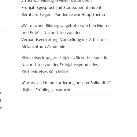
„Trost war wichtig in vielen Situationen“
Frühjahrsgespräch mit Stadtsuperintendent
Bernhard Seiger – Pandemie war Hauptthema
„Wir machen Bildungsangebote zwischen Himmel
und Erde“ – Nachrichten von der
Verbandsvertretung: Vorstellung der Arbeit der
Melanchthon-Akademie
Klimakrise, Impfgerechtigkeit, Sicherheitspolitik –
Nachrichten von der Frühjahrssynode des
m
Kirchenkreises Köln-Mitte
„Corona als Herausforderung unserer Solidarität“ –
digitale Frühlingsansprache
k
i
en